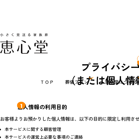
プライバシ
（または個人情
ＴＯＰ
葬儀プラン
恵心堂について
家族葬１日プラン
恵心堂とは
家族葬２日プラン
費用が上がるカラク
1
個人情報の利用目的
火葬プラン
追加費用が心配な方
お客様よりお預かりした個人情報は、以下の目的に
限定し利用さ
直葬プラン
プラン内容について
本サービスに関する顧客管理
本サービスの運営上必要な事項のご連絡