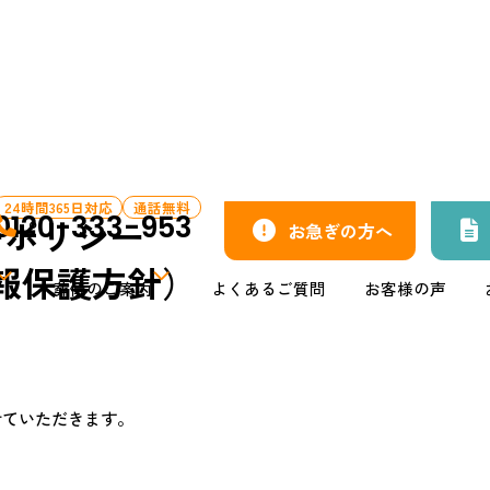
プライバシーポリシー
24時間365日対応
通話無料
0120-333-953
ーポリシー
お急ぎの方へ
報保護方針）
葬儀のご案内
よくあるご質問
お客様の声
葬儀の流れ
リ
式場紹介
へ
葬祭補助金
せていただきます。