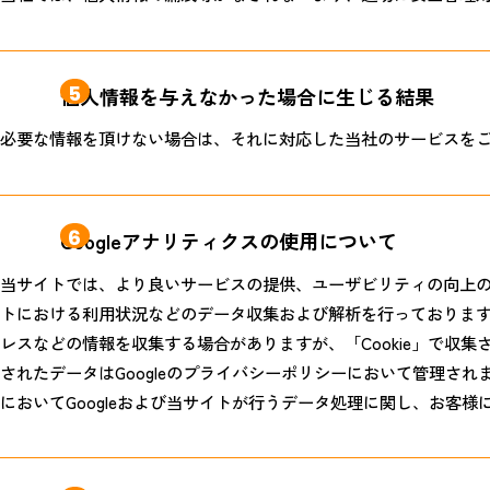
5
個人情報を与えなかった場合に生じる結果
必要な情報を頂けない場合は、それに対応した当社のサービスを
6
Googleアナリティクスの使用について
当サイトでは、より良いサービスの提供、ユーザビリティの向上のた
トにおける利用状況などのデータ収集および解析を行っております。その
レスなどの情報を収集する場合がありますが、「Cookie」で収
されたデータはGoogleのプライバシーポリシーにおいて管理さ
においてGoogleおよび当サイトが行うデータ処理に関し、お客